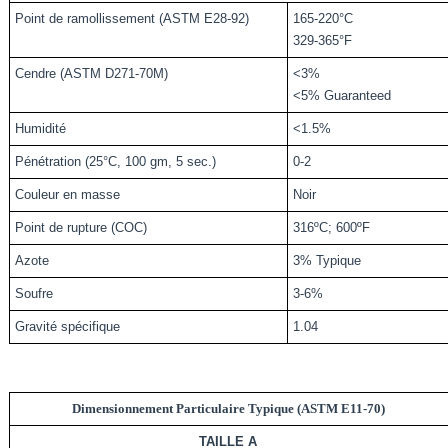
Point de ramollissement (ASTM E28-92)
165-220°C
329-365°F
Cendre (ASTM D271-70M)
<3%
<5% Guaranteed
Humidité
<1.5%
Pénétration (25°C, 100 gm, 5 sec.)
0-2
Couleur en masse
Noir
Point de rupture (COC)
316ºC; 600ºF
Azote
3% Typique
Soufre
3-6%
Gravité spécifique
1.04
Dimensionnement Particulaire Typique (ASTM E11-70)
TAILLE A