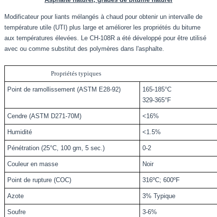
Modificateur pour liants mélangés à chaud pour obtenir un intervalle de
température utile (UTI) plus large et améliorer les propriétés du bitume
aux températures élevées. Le CH-108R a été développé pour être utilisé
avec ou comme substitut des polymères dans l'asphalte.
Propriétés typiques
Point de ramollissement (ASTM E28-92)
165-185°C
329-365°F
Cendre (ASTM D271-70M)
<16%
Humidité
<1.5%
Pénétration (25°C, 100 gm, 5 sec.)
0-2
Couleur en masse
Noir
Point de rupture (COC)
316ºC; 600ºF
Azote
3% Typique
Soufre
3-6%