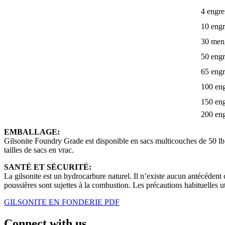
4 engre
10 engr
30 men
50 engr
65 engr
100 en
150 en
200 en
EMBALLAGE:
Gilsonite Foundry Grade est disponible en sacs multicouches de 50 lb e
tailles de sacs en vrac.
SANTÉ ET SÉCURITÉ:
La gilsonite est un hydrocarbure naturel. Il n’existe aucun antécédent
poussières sont sujettes à la combustion. Les précautions habituelles u
GILSONITE EN FONDERIE PDF
Connect with us