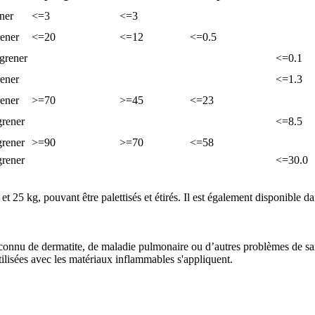
ner
<=3
<=3
ener
<=20
<=12
<=0.5
grener
<=0.1
ener
<=1.3
ener
>=70
>=45
<=23
grener
<=8.5
grener
>=90
>=70
<=58
grener
<=30.0
t 25 kg, pouvant être palettisés et étirés. Il est également disponible 
 connu de dermatite, de maladie pulmonaire ou d’autres problèmes de sant
tilisées avec les matériaux inflammables s'appliquent.