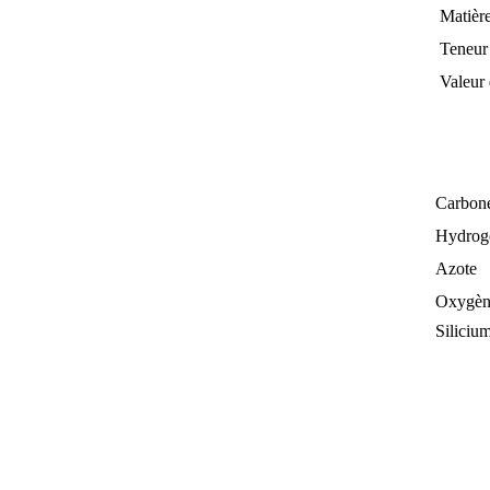
Matièr
Teneur 
Valeur 
An
Carbon
Hydrog
Azote
Oxygèn
Silicium
Dime