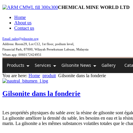
CHEMICAL MINE WORLD LTD
Home
About us
Contact us
Email :
sales@gilsonite.org
Address: Room29, Lot C12, 1st floor, podium level,
Financial Park, 87000, Wilayah Persekutuan Labuan, Malaysia
Whats app: 0060172424951
Products
Services
Gilsonite News
Gallery
Cat
You are here:
Home
produit
Gilsonite dans la fonderie
Gilsonite dans la fonderie
Les propriétés physiques du sable avec la résine de gilsonite sont égal
La gilsonite améliore la densité du sable, les besoins en eau et la rési
marin. La gilsonite a les mêmes substances volatiles totales que le cha