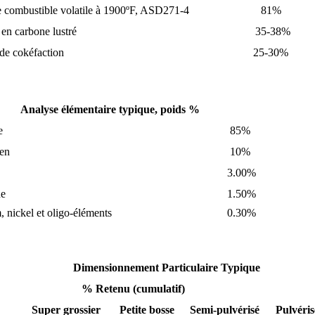
e combustible volatile à 1900ºF, ASD271-4
81%
en carbone lustré
35-38%
de cokéfaction
25-30%
alyse élémentaire typique, poids %
e
85%
en
10%
3.00%
e
1.50%
, nickel et oligo-éléments
0.30%
nsionnement Particulaire Typique
% Retenu (cumulatif)
Super grossier
Petite bosse
Semi-pulvérisé
Pulvéris