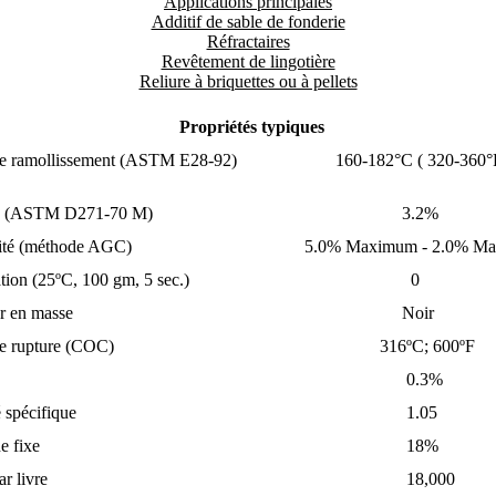
Applications principales
Additif de sable de fonderie
Réfractaires
Revêtement de lingotière
Reliure à briquettes ou à pellets
Propriétés typiques
 de ramollissement (ASTM E28-92)
160-182°C ( 320-360°
e (ASTM D271-70 M
)
3.2%
té (méthode AGC)
5.0% Maximum -
2.0% M
ation
(25ºC, 100 gm, 5 sec.)
0
r en masse
Noir
de rupture (COC)
316ºC; 600ºF
0.3%
 spécifique
1.05
e fixe
18%
r livre
18,000