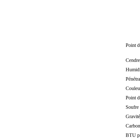
Point
Cendr
Humidi
Pénétr
Couleu
Point 
Soufre
Gravité
Carbon
BTU pa