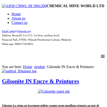
CHEMICAL MINE WORLD LTD
Home
About us
Contact us
Email :
sales@gilsonite.org
Address: Room29, Lot C12, 1st floor, podium level,
Financial Park, 87000, Wilayah Persekutuan Labuan, Malaysia
Whats app: 0060172424951
≡
You are here:
Home
produit
Gilsonite IN Encre & Peintures
Gilsonite IN Encre & Peintures
Gilsonite
La résine est largement utilisée comme agent mouillant primaire au noir de