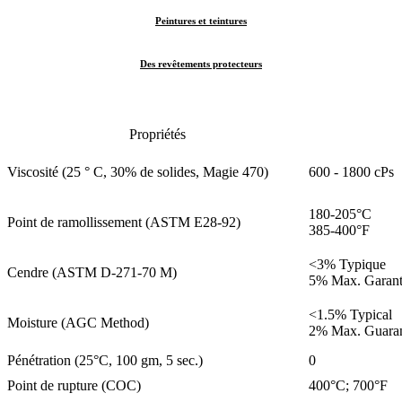
Peintures et teintures
Des revêtements protecteurs
Propriétés
Viscosité (25 ° C, 30% de solides, Magie 470)
600 - 1800 cPs
180-205°C
Point de ramollissement (ASTM E28-92)
385-400°F
<3% Typique
Cendre (ASTM D-271-70 M)
5% Max. Garant
<1.5% Typical
Moisture (AGC Method)
2% Max. Guara
Pénétration (25°C, 100 gm, 5 sec.)
0
Point de rupture (COC)
400°C; 700°F