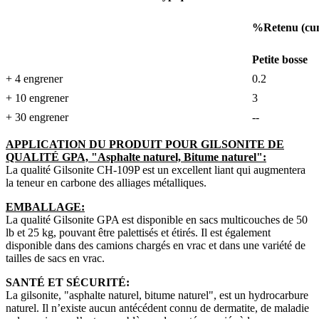
%Retenu (cum
Petite bosse
+ 4 engrener
0.2
+ 10 engrener
3
+ 30 engrener
--
APPLICATION DU PRODUIT POUR GILSONITE DE
QUALITÉ GPA, "Asphalte naturel, Bitume naturel":
La qualité Gilsonite CH-109P est un excellent liant qui augmentera
la teneur en carbone des alliages métalliques.
EMBALLAGE:
La qualité Gilsonite GPA est disponible en sacs multicouches de 50
lb et 25 kg, pouvant être palettisés et étirés. Il est également
disponible dans des camions chargés en vrac et dans une variété de
tailles de sacs en vrac.
SANTÉ ET SÉCURITÉ:
La gilsonite, "asphalte naturel, bitume naturel", est un hydrocarbure
naturel. Il n’existe aucun antécédent connu de dermatite, de maladie