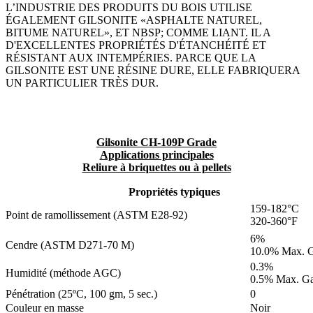
L’INDUSTRIE DES PRODUITS DU BOIS UTILISE
ÉGALEMENT GILSONITE «ASPHALTE NATUREL,
BITUME NATUREL», ET NBSP; COMME LIANT. IL A
D'EXCELLENTES PROPRIÉTÉS D'ÉTANCHÉITÉ ET
RÉSISTANT AUX INTEMPÉRIES. PARCE QUE LA
GILSONITE EST UNE RÉSINE DURE, ELLE FABRIQUERA
UN PARTICULIER TRÈS DUR.
Gilsonite CH-109P Grade
Applications principales
Reliure à briquettes ou à pellets
Propriétés typiques
159-182°C
Point de ramollissement (ASTM E28-92)
320-360°F
6%
Cendre (ASTM D271-70 M)
10.0% Max. G
0.3%
Humidité (méthode AGC)
0.5% Max. Ga
Pénétration (25ºC, 100 gm, 5 sec.)
0
Couleur en masse
Noir