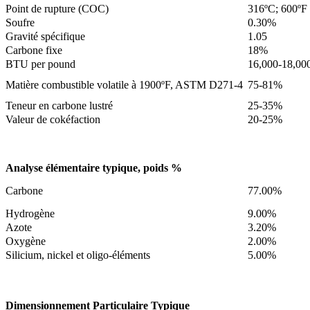
Point de rupture (COC)
316ºC; 600ºF
Soufre
0.30%
Gravité spécifique
1.05
Carbone fixe
18%
BTU per pound
16,000-18,00
Matière combustible volatile à 1900ºF, ASTM D271-4
75-81%
Teneur en carbone lustré
25-35%
Valeur de cokéfaction
20-25%
Analyse élémentaire typique, poids %
Carbone
77.00%
Hydrogène
9.00%
Azote
3.20%
Oxygène
2.00%
Silicium, nickel et oligo-éléments
5.00%
Dimensionnement Particulaire Typique