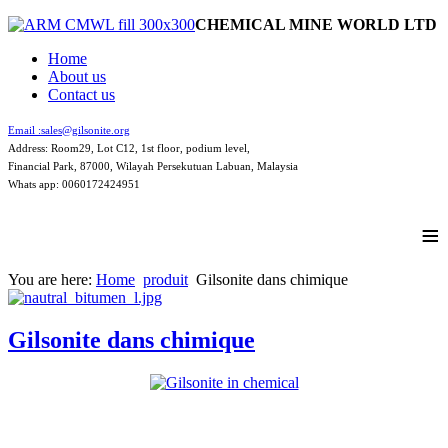
CHEMICAL MINE WORLD LTD
Home
About us
Contact us
Email :
sales@gilsonite.org
Address: Room29, Lot C12, 1st floor, podium level,
Financial Park, 87000, Wilayah Persekutuan Labuan, Malaysia
Whats app: 0060172424951
≡
You are here:
Home
produit
Gilsonite dans chimique
Gilsonite dans chimique