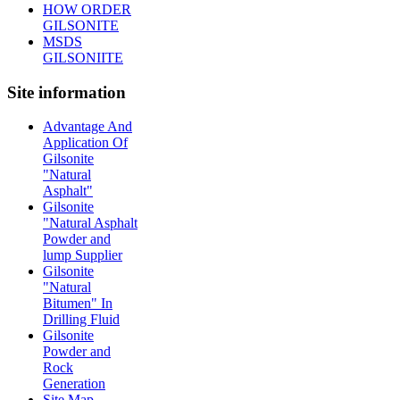
HOW ORDER
GILSONITE
MSDS
GILSONIITE
Site information
Advantage And
Application Of
Gilsonite
"Natural
Asphalt"
Gilsonite
"Natural Asphalt
Powder and
lump Supplier
Gilsonite
"Natural
Bitumen" In
Drilling Fluid
Gilsonite
Powder and
Rock
Generation
Site Map